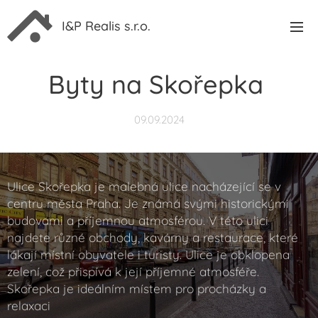
I&P Realis s.r.o.
Byty na Skořepka
09.09.2024
Ulice Skořepka je malebná ulice nacházející se v
centru města Praha. Je známá svými historickými
budovami a příjemnou atmosférou. V této ulici
najdete různé obchody, kavárny a restaurace, které
lákají místní obyvatele i turisty. Ulice je obklopena
zelení, což přispívá k její příjemné atmosféře.
Skořepka je ideálním místem pro procházky a
relaxaci