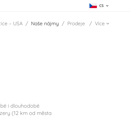
CS
tice – USA
Naše nájmy
Prodeje
Více
dobé i dlouhodobé
jezery (12 km od města