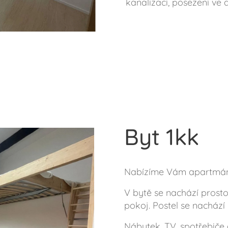
kanalizaci, posezeni ve
Byt 1kk
Nabízíme Vám apartmán 
V bytě se nachází prost
pokoj. Postel se nachází
Nábytek, TV, spotřebiče 