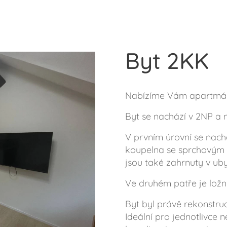
Byt 2KK
Nabízíme Vám apartmán
Byt se nachází v 2NP a 
V prvním úrovní se nach
koupelna se sprchovým 
jsou také zahrnuty v uby
Ve druhém patře je ložn
Byt byl právě rekonstru
Ideální pro jednotlivce