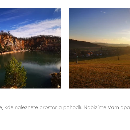
ice, kde naleznete prostor a pohodlí. Nabízíme Vám apa