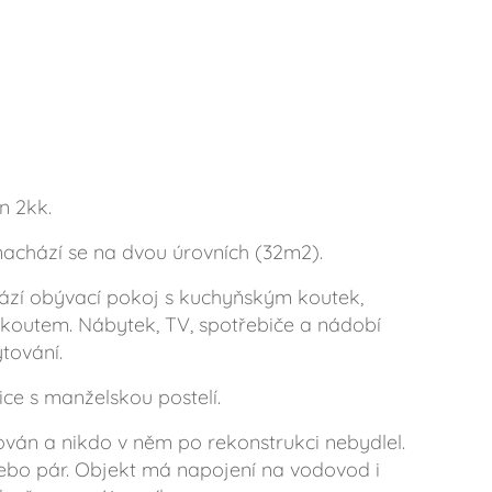
 2kk.
nachází se na dvou úrovních (32m2).
ází obývací pokoj s kuchyňským koutek,
koutem. Nábytek, TV, spotřebiče a nádobí
tování.
ice s manželskou postelí.
ován a nikdo v něm po rekonstrukci nebydlel.
 nebo pár. Objekt má napojení na vodovod i