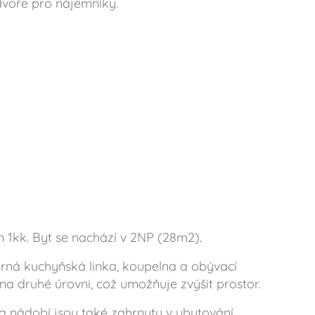
 dvoře pro nájemníky.
1kk. Byt se nachází v 2NP (28m2).
orná kuchyňská linka, koupelna a obývací
 na druhé úrovni, což umožňuje zvýšit prostor.
a nádobí jsou také zahrnuty v ubytování.