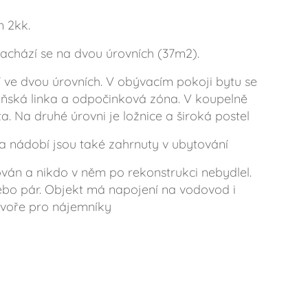
 2kk.
nachází se na dvou úrovních (37m2).
 ve dvou úrovních. V obývacím pokoji bytu se
ňská linka a odpočinková zóna. V koupelně
a. Na druhé úrovni je ložnice a široká postel
 a nádobí jsou také zahrnuty v ubytování
ován a nikdo v něm po rekonstrukci nebydlel.
nebo pár. Objekt má napojení na vodovod i
 dvoře pro nájemníky