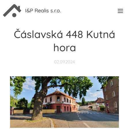
I&P Realis s.r.o.
Čáslavská 448 Kutná
hora
02.09.2024